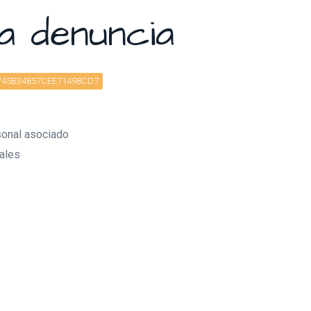
a denuncia
5745B34857CEE71498CD7
sonal asociado
nales