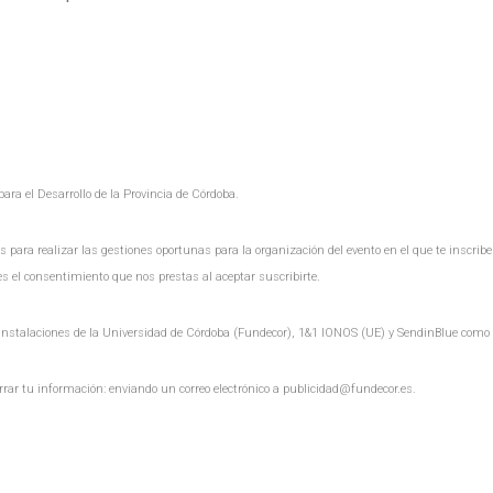
ara el Desarrollo de la Provincia de Córdoba.
os para realizar las gestiones oportunas para la organización del evento en el que te insc
s el consentimiento que nos prestas al aceptar suscribirte.
instalaciones de la Universidad de Córdoba (Fundecor), 1&1 IONOS (UE) y SendinBlue como s
rar tu información: enviando un correo electrónico a publicidad@fundecor.es.